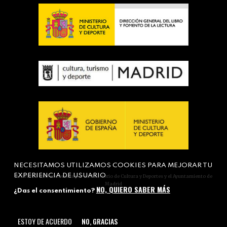
NECESITAMOS UTILIZAMOS COOKIES PARA MEJORAR TU
EXPERIENCIA DE USUARIO
Actividad subvencionada por el Ministerio de Cultura y Deportes y el Ayuntamiento de
Madrid
NO, QUIERO SABER MÁS
¿Das el consentimiento?
ESTOY DE ACUERDO
NO, GRACIAS