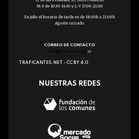
M-S de 10:30-14:30 y L-V 17:00-21:00
En julio el horario de tarde es de 18:00h a 21:00h
Agosto cerrado
CORREO DE CONTACTO
info@traficantes.net
(link
sends
TRAFICANTES.NET -
CC BY 4.0
e-
mail)
NUESTRAS REDES