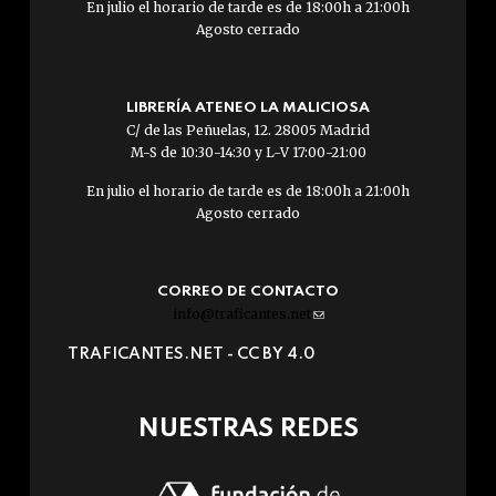
En julio el horario de tarde es de 18:00h a 21:00h
Agosto cerrado
LIBRERÍA ATENEO LA MALICIOSA
C/ de las Peñuelas, 12. 28005 Madrid
M-S de 10:30-14:30 y L-V 17:00-21:00
En julio el horario de tarde es de 18:00h a 21:00h
Agosto cerrado
CORREO DE CONTACTO
info@traficantes.net
(link
sends
TRAFICANTES.NET -
CC BY 4.0
e-
mail)
NUESTRAS REDES