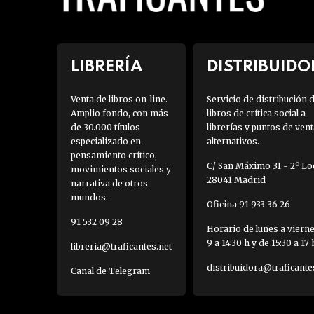
LIBRERÍA
DISTRIBUIDO
Venta de libros on-line.
Servicio de distribución 
Amplio fondo, con más
libros de crítica social a
de 30.000 títulos
librerías y puntos de vent
especializado en
alternativos.
pensamiento crítico,
C/ San Máximo 31 - 2º Loc
movimientos sociales y
28041 Madrid
narrativa de otros
mundos.
Oficina 91 933 36 26
91 532 09 28
Horario de lunes a viern
9 a 14:30 h y de 15:30 a 17 
libreria@traficantes.net
distribuidora@traficante
Canal de Telegram