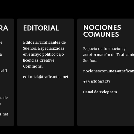
NOCIONES
RA
EDITORIAL
COMUNES
de
Editorial Traficantes de
Sueños. Especializadas
Espacio de formación y
a
en ensayo político bajo
autoformación de Traficant
licencias Creative
Sueños.
Commons.
al 3
nocionescomunes@traficant
editorial@traficantes.net
+34 630662527
Canal de Telegram
es de
h
s.net