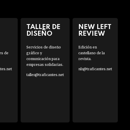
TALLER DE
NEW LEFT
DISEÑO
REVIEW
Servicios de diseño
Edición en
es de
gráfico y
castellano de la
comunicación para
revista.
empresas solidarias.
es.net
nlr@traficantes.net
taller@traficantes.net