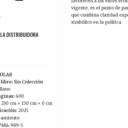
favorecen a las élites ec
vigente, es el punto de pa
que combina claridad expo
A
simbólico en la política.
PULAR
 libro:
Sin Colección
ellano
ginas:
400
230 cm × 150 cm × 0 cm
icación:
2025
samiento
-7884-989-5