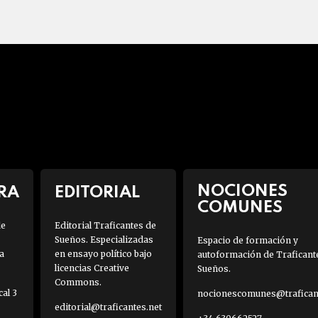
NOCIONES
RA
EDITORIAL
COMUNES
de
Editorial Traficantes de
Sueños. Especializadas
Espacio de formación y
a
en ensayo político bajo
autoformación de Traficant
licencias Creative
Sueños.
Commons.
al 3
nocionescomunes@traficant
editorial@traficantes.net