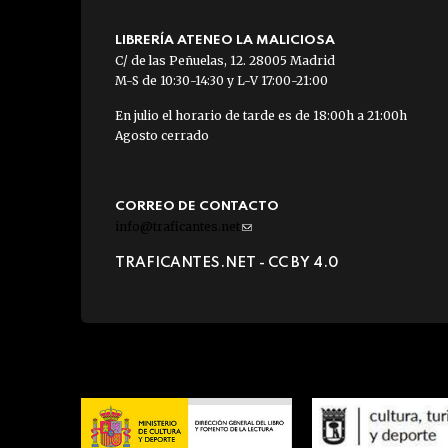
LIBRERÍA ATENEO LA MALICIOSA
C/ de las Peñuelas, 12. 28005 Madrid
M-S de 10:30-14:30 y L-V 17:00-21:00
En julio el horario de tarde es de 18:00h a 21:00h
Agosto cerrado
CORREO DE CONTACTO
info@traficantes.net
(link
sends
TRAFICANTES.NET -
CC BY 4.0
e-
mail)