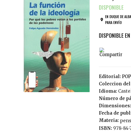
EN DUQUE DE ALB
PARA ENVÍO
Editorial:
PO
Coleccion del
Idioma:
Cast
Número de pá
Dimensiones:
Fecha de publ
Materia:
pen
ISBN:
978-84