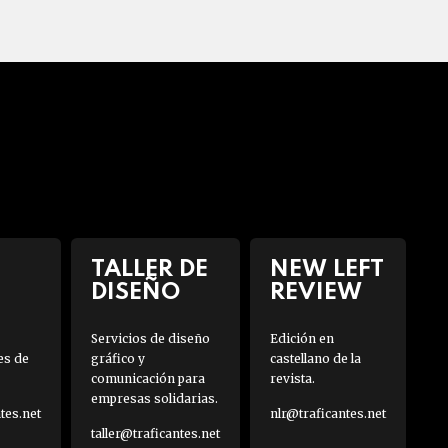
TALLER DE
NEW LEFT
DISEÑO
REVIEW
Servicios de diseño
Edición en
es de
gráfico y
castellano de la
comunicación para
revista.
empresas solidarias.
es.net
nlr@traficantes.net
taller@traficantes.net