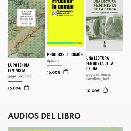
PRODUCIR LO COMÚN
UNA LECTURA
apantle
FEMINISTA DE LA
LA POTENCIA
DEUDA
FEMINISTA
16,00€
gago, verónica
,
gago, verónica
cavallero, luci
16,00€
10,00€
AUDIOS DEL LIBRO