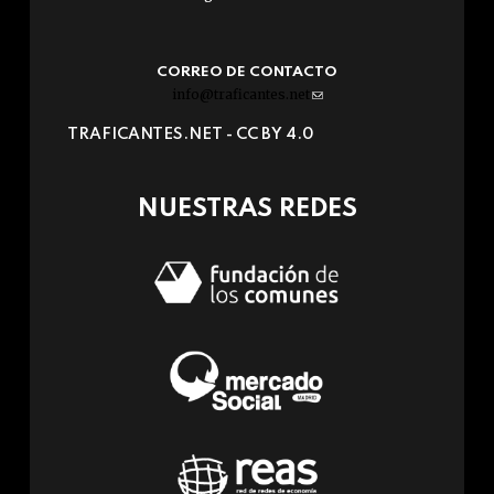
CORREO DE CONTACTO
info@traficantes.net
(link
sends
TRAFICANTES.NET -
CC BY 4.0
e-
mail)
NUESTRAS REDES