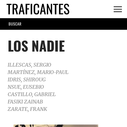
Skip
to
main
SEARCH
content
FORM
LOS NADIE
ILLESCAS, SERGIO
MARTÍNEZ, MARIO-PAUL
IDRIS, SHIROUG
NSUE, EUSEBIO
CASTILLO, GABRIEL
FASIKI ZAINAB
ZARATE, FRANK