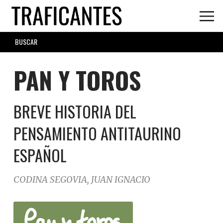
Skip
to
main
SEARCH
content
FORM
PAN Y TOROS
BREVE HISTORIA DEL
PENSAMIENTO ANTITAURINO
ESPAÑOL
CODINA SEGOVIA, JUAN IGNACIO