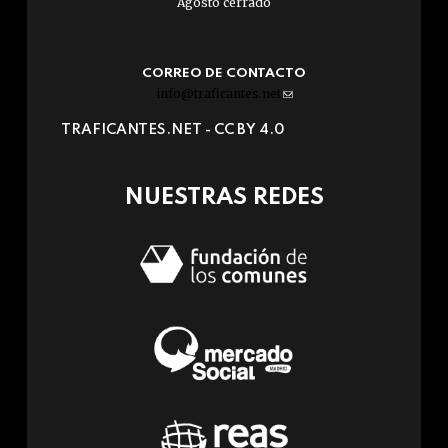
Agosto cerrado
CORREO DE CONTACTO
info@traficantes.net
(link
sends
TRAFICANTES.NET -
CC BY 4.0
e-
mail)
NUESTRAS REDES