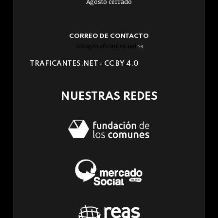
Agosto cerrado
CORREO DE CONTACTO
info@traficantes.net
(link
sends
TRAFICANTES.NET -
CC BY 4.0
e-
mail)
NUESTRAS REDES