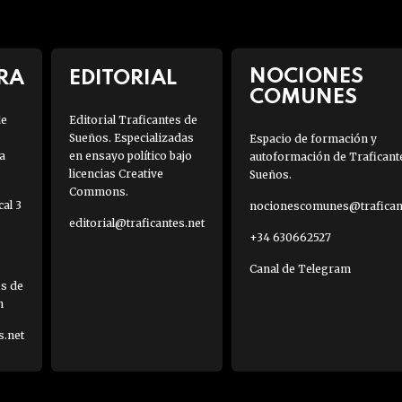
NOCIONES
RA
EDITORIAL
COMUNES
de
Editorial Traficantes de
Sueños. Especializadas
Espacio de formación y
a
en ensayo político bajo
autoformación de Traficant
licencias Creative
Sueños.
Commons.
al 3
nocionescomunes@traficant
editorial@traficantes.net
+34 630662527
Canal de Telegram
es de
h
s.net