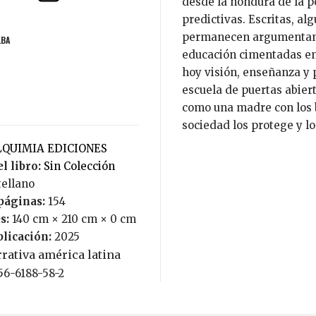
desde la hondura de la p
predictivas. Escritas, al
permanecen argumentando
LBA
educación cimentadas en
hoy visión, enseñanza y 
escuela de puertas abier
como una madre con los b
sociedad los protege y lo
ALQUIMIA EDICIONES
l libro:
Sin Colección
tellano
páginas:
154
s:
140 cm × 210 cm × 0 cm
blicación:
2025
rativa américa latina
56-6188-58-2