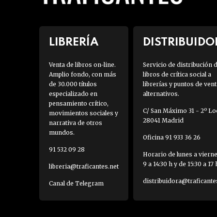
LIBRERÍA
DISTRIBUIDO
Venta de libros on-line.
Servicio de distribución 
Amplio fondo, con más
libros de crítica social a
de 30.000 títulos
librerías y puntos de vent
especializado en
alternativos.
pensamiento crítico,
C/ San Máximo 31 - 2º Loc
movimientos sociales y
28041 Madrid
narrativa de otros
mundos.
Oficina 91 933 36 26
91 532 09 28
Horario de lunes a viern
9 a 14:30 h y de 15:30 a 17 
libreria@traficantes.net
distribuidora@traficante
Canal de Telegram