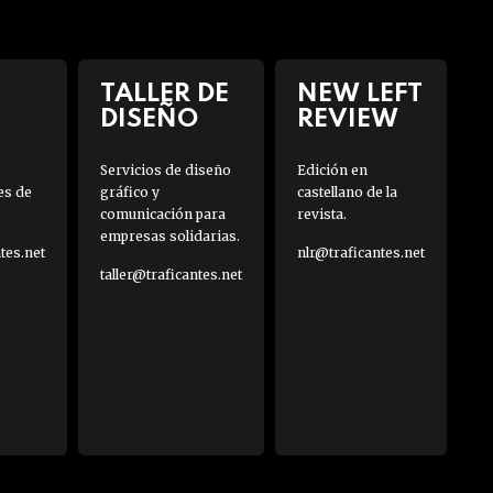
TALLER DE
NEW LEFT
DISEÑO
REVIEW
Servicios de diseño
Edición en
es de
gráfico y
castellano de la
comunicación para
revista.
empresas solidarias.
es.net
nlr@traficantes.net
taller@traficantes.net