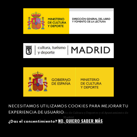
NECESITAMOS UTILIZAMOS COOKIES PARA MEJORAR TU
EXPERIENCIA DE USUARIO
Actividad subvencionada por el Ministerio de Cultura y Deportes y el Ayuntamiento de
Madrid
NO, QUIERO SABER MÁS
¿Das el consentimiento?