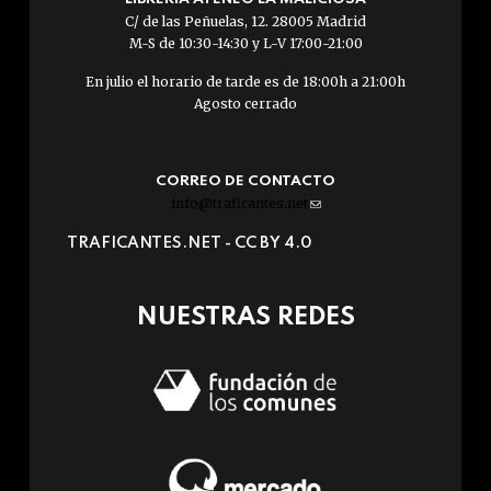
C/ de las Peñuelas, 12. 28005 Madrid
M-S de 10:30-14:30 y L-V 17:00-21:00
En julio el horario de tarde es de 18:00h a 21:00h
Agosto cerrado
CORREO DE CONTACTO
info@traficantes.net
(link
sends
TRAFICANTES.NET -
CC BY 4.0
e-
mail)
NUESTRAS REDES