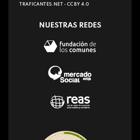
TRAFICANTES.NET -
CC BY 4.0
e-
mail)
NUESTRAS REDES