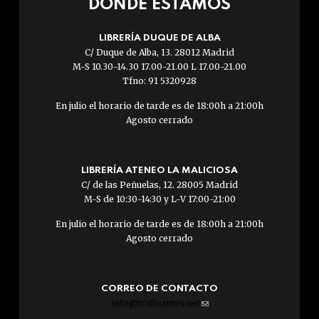
DÓNDE ESTAMOS
LIBRERÍA DUQUE DE ALBA
C/ Duque de Alba, 13. 28012 Madrid
M-S 10.30-14.30 17.00-21.00 L 17.00-21.00
Tfno: 91 5320928
En julio el horario de tarde es de 18:00h a 21:00h
Agosto cerrado
LIBRERÍA ATENEO LA MALICIOSA
C/ de las Peñuelas, 12. 28005 Madrid
M-S de 10:30-14:30 y L-V 17:00-21:00
En julio el horario de tarde es de 18:00h a 21:00h
Agosto cerrado
CORREO DE CONTACTO
info@traficantes.net
(link
sends