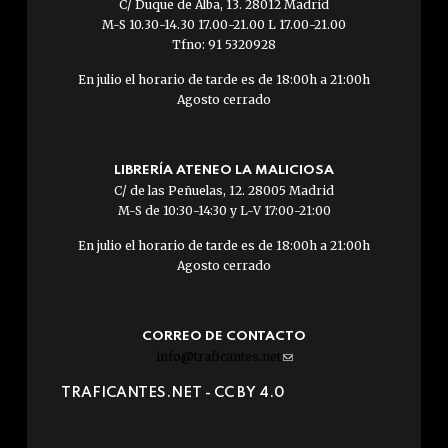
C/ Duque de Alba, 13. 28012 Madrid
M-S 10.30-14.30 17.00-21.00 L 17.00-21.00
Tfno: 91 5320928
En julio el horario de tarde es de 18:00h a 21:00h
Agosto cerrado
LIBRERÍA ATENEO LA MALICIOSA
C/ de las Peñuelas, 12. 28005 Madrid
M-S de 10:30-14:30 y L-V 17:00-21:00
En julio el horario de tarde es de 18:00h a 21:00h
Agosto cerrado
CORREO DE CONTACTO
info@traficantes.net
(link
sends
TRAFICANTES.NET -
CC BY 4.0
e-
mail)