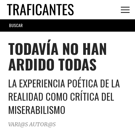
Skip
to
main
SEARCH
content
FORM
TODAVÍA NO HAN
ARDIDO TODAS
LA EXPERIENCIA POÉTICA DE LA
REALIDAD COMO CRÍTICA DEL
MISERABILISMO
VARI@S AUTOR@S