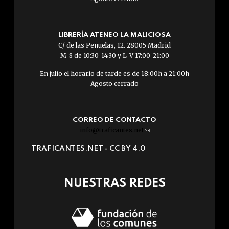
LIBRERÍA ATENEO LA MALICIOSA
C/ de las Peñuelas, 12. 28005 Madrid
M-S de 10:30-14:30 y L-V 17:00-21:00
En julio el horario de tarde es de 18:00h a 21:00h
Agosto cerrado
CORREO DE CONTACTO
info@traficantes.net
(link
sends
TRAFICANTES.NET -
CC BY 4.0
e-
mail)
NUESTRAS REDES