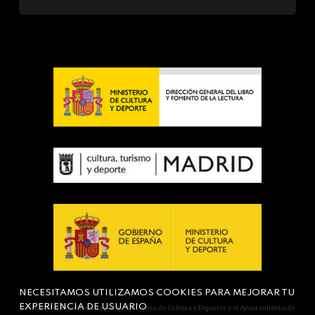
NECESITAMOS UTILIZAMOS COOKIES PARA MEJORAR TU
EXPERIENCIA DE USUARIO
Actividad subvencionada por el Ministerio de Cultura y Deportes y el Ayuntamiento de