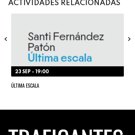
ACTIVIDADES RELACIONADAS
23 SEP - 19:00
2
ER Y
ÚLTIMA ESCALA
«LO