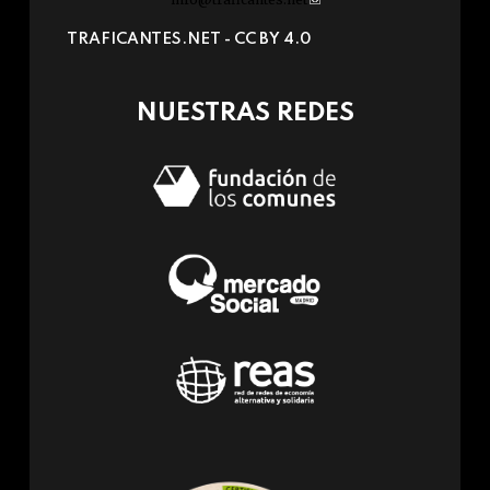
sends
TRAFICANTES.NET -
CC BY 4.0
e-
mail)
NUESTRAS REDES