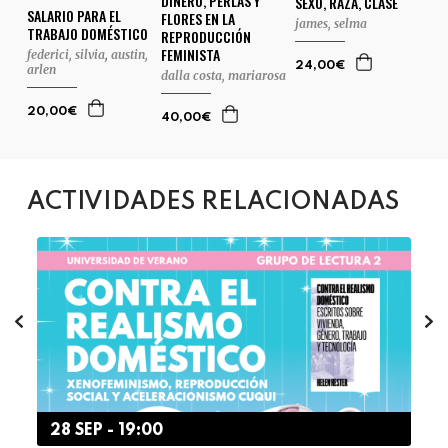
DINERO, PERLAS Y
SEXO, RAZA, CLASE
SALARIO PARA EL
FLORES EN LA
james, selma
TRABAJO DOMÉSTICO
REPRODUCCIÓN
FEMINISTA
federici, silvia
,
austin,
24,00€
arlen
dalla costa, mariarosa
20,00€
40,00€
ACTIVIDADES RELACIONADAS
28 SEP - 19:00
2