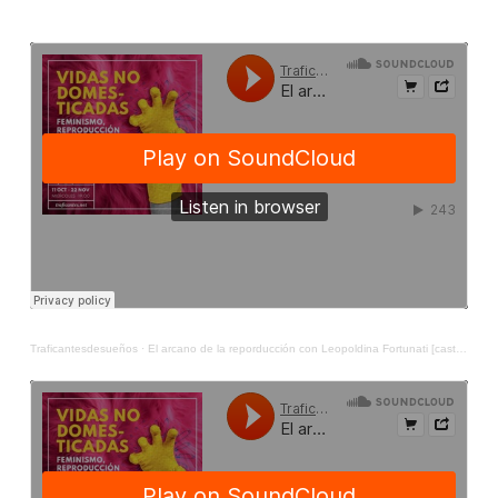
Traficantesdesueños
·
El arcano de la reporducción con Leopoldina Fortunati [castellano]