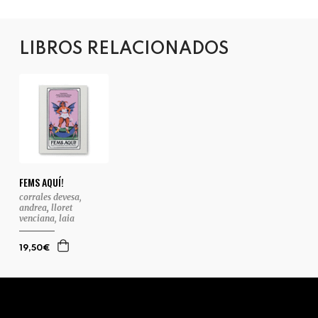
LIBROS RELACIONADOS
FEMS AQUÍ!
corrales devesa,
andrea
,
lloret
venciana, laia
19,50€