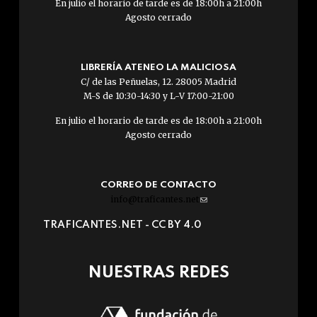
En julio el horario de tarde es de 18:00h a 21:00h
Agosto cerrado
LIBRERÍA ATENEO LA MALICIOSA
C/ de las Peñuelas, 12. 28005 Madrid
M-S de 10:30-14:30 y L-V 17:00-21:00
En julio el horario de tarde es de 18:00h a 21:00h
Agosto cerrado
CORREO DE CONTACTO
info@traficantes.net
(link
sends
TRAFICANTES.NET -
CC BY 4.0
e-
mail)
NUESTRAS REDES