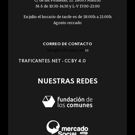
C/ de las Peñuelas, 12. 28005 Madrid
M-S de 10:30-14:30 y L-V 17:00-21:00
En julio el horario de tarde es de 18:00h a 21:00h
Agosto cerrado
CORREO DE CONTACTO
info@traficantes.net
(link
sends
TRAFICANTES.NET -
CC BY 4.0
e-
mail)
NUESTRAS REDES