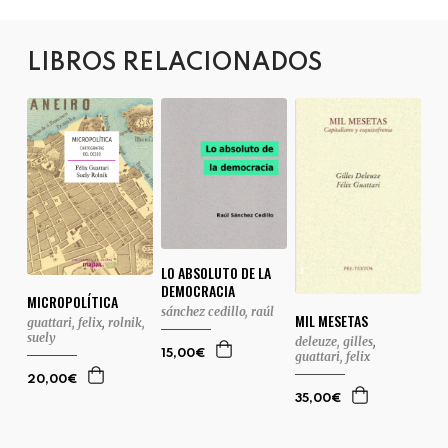
LIBROS RELACIONADOS
LO ABSOLUTO DE LA
DEMOCRACIA
MICROPOLÍTICA
sánchez cedillo, raúl
MIL MESETAS
guattari, felix
,
rolnik,
suely
deleuze, gilles
,
15,00€
guattari, felix
20,00€
35,00€