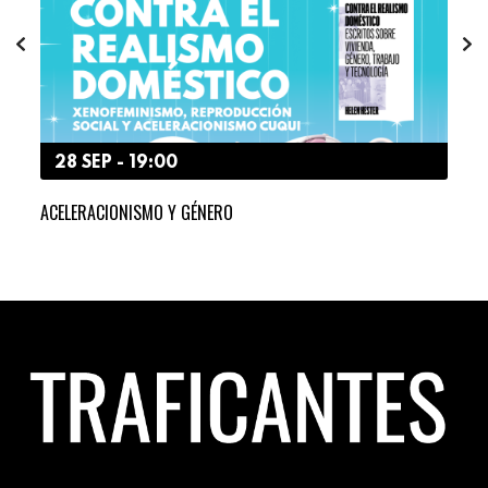
28 SEP - 19:00
2
ACELERACIONISMO Y GÉNERO
QUE