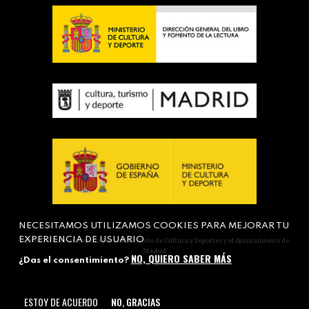
NECESITAMOS UTILIZAMOS COOKIES PARA MEJORAR TU
EXPERIENCIA DE USUARIO
Actividad subvencionada por el Ministerio de Cultura y Deportes y el Ayuntamiento de
Madrid
NO, QUIERO SABER MÁS
¿Das el consentimiento?
ESTOY DE ACUERDO
NO, GRACIAS