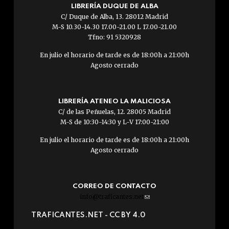
LIBRERÍA DUQUE DE ALBA
C/ Duque de Alba, 13. 28012 Madrid
M-S 10.30-14.30 17.00-21.00 L 17.00-21.00
Tfno: 91 5320928
En julio el horario de tarde es de 18:00h a 21:00h
Agosto cerrado
LIBRERÍA ATENEO LA MALICIOSA
C/ de las Peñuelas, 12. 28005 Madrid
M-S de 10:30-14:30 y L-V 17:00-21:00
En julio el horario de tarde es de 18:00h a 21:00h
Agosto cerrado
CORREO DE CONTACTO
info@traficantes.net
(link
sends
TRAFICANTES.NET -
CC BY 4.0
e-
mail)