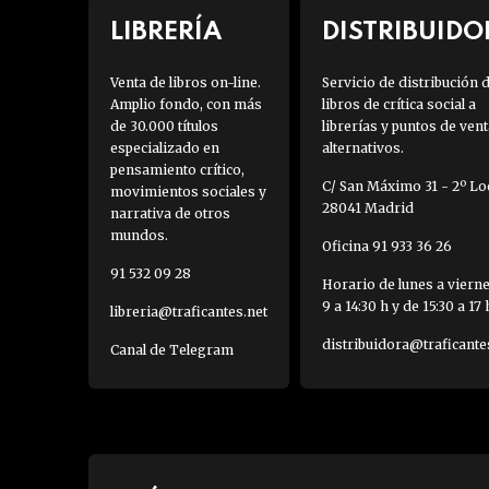
LIBRERÍA
DISTRIBUIDO
Venta de libros on-line.
Servicio de distribución 
Amplio fondo, con más
libros de crítica social a
de 30.000 títulos
librerías y puntos de vent
especializado en
alternativos.
pensamiento crítico,
C/ San Máximo 31 - 2º Loc
movimientos sociales y
28041 Madrid
narrativa de otros
mundos.
Oficina 91 933 36 26
91 532 09 28
Horario de lunes a viern
9 a 14:30 h y de 15:30 a 17 
libreria@traficantes.net
distribuidora@traficante
Canal de Telegram