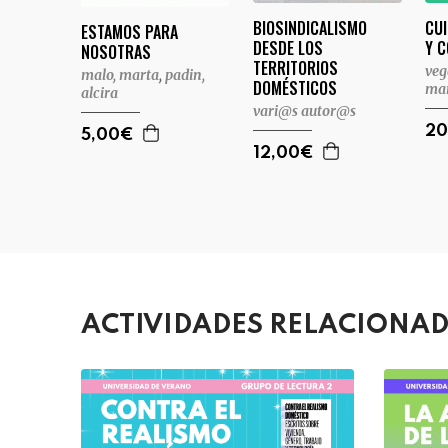
BIOSINDICALISMO
CU
ESTAMOS PARA
DESDE LOS
Y 
NOSOTRAS
TERRITORIOS
veg
malo, marta
,
padin,
DOMÉSTICOS
mar
alcira
vari@s autor@s
20
5,00€
12,00€
ACTIVIDADES RELACIONA