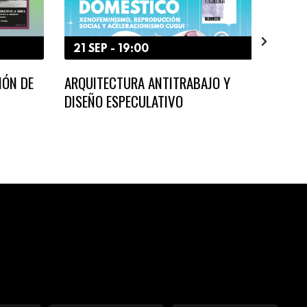
21 SEP - 19:00
15 S
IÓN DE
ARQUITECTURA ANTITRABAJO Y
LA FA
DISEÑO ESPECULATIVO