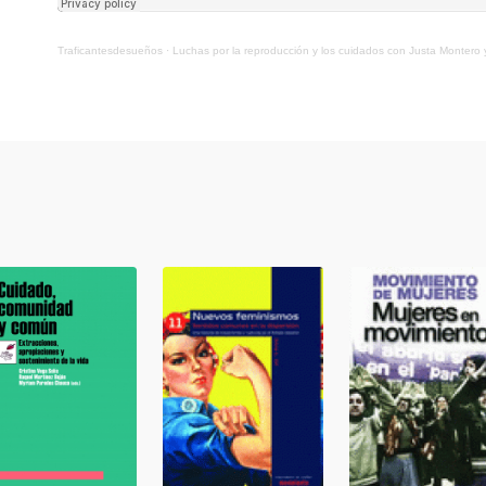
Traficantesdesueños
·
Luchas por la reproducción y los cuidados con Justa Montero 