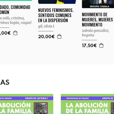
IDADO, COMUNIDAD
NUEVOS FEMINISMOS.
COMÚN
MOVIMIENTO DE
SENTIDOS COMUNES
a solís, cristina
,
MUJERES, MUJERES
EN LA DISPERSIÓN
tínez buján, raquel
MOVIMIENTO
gil, silvia l.
zabala gonzález,
,00€
begoña
20,00€
17,50€
DAS