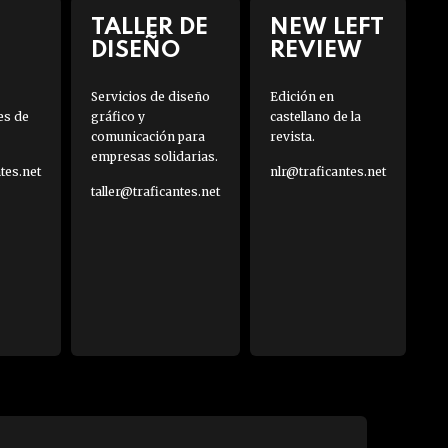
TALLER DE
NEW LEFT
DISEÑO
REVIEW
Servicios de diseño
Edición en
es de
gráfico y
castellano de la
comunicación para
revista.
empresas solidarias.
es.net
nlr@traficantes.net
taller@traficantes.net