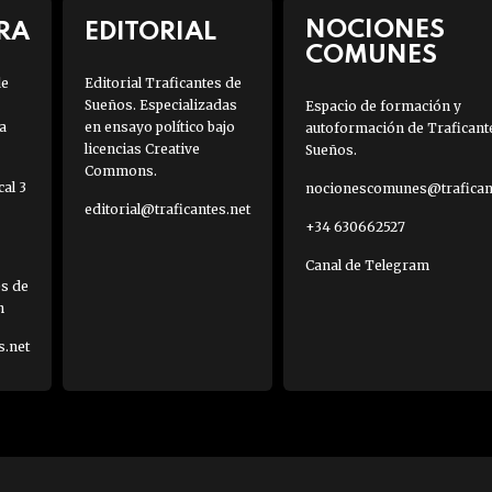
NOCIONES
RA
EDITORIAL
COMUNES
de
Editorial Traficantes de
Sueños. Especializadas
Espacio de formación y
a
en ensayo político bajo
autoformación de Traficant
licencias Creative
Sueños.
Commons.
al 3
nocionescomunes@traficant
editorial@traficantes.net
+34 630662527
Canal de Telegram
es de
h
s.net