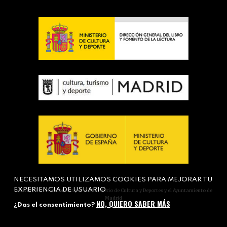
NECESITAMOS UTILIZAMOS COOKIES PARA MEJORAR TU
EXPERIENCIA DE USUARIO
Actividad subvencionada por el Ministerio de Cultura y Deportes y el Ayuntamiento de
Madrid
NO, QUIERO SABER MÁS
¿Das el consentimiento?