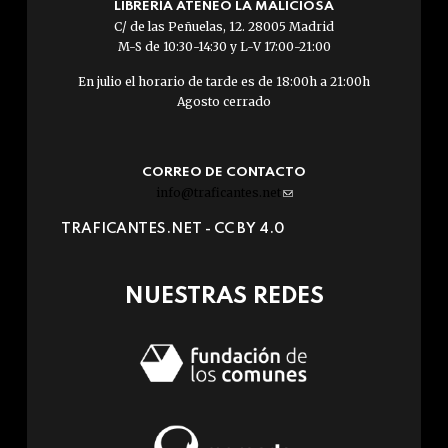
LIBRERÍA ATENEO LA MALICIOSA
C/ de las Peñuelas, 12. 28005 Madrid
M-S de 10:30-14:30 y L-V 17:00-21:00
En julio el horario de tarde es de 18:00h a 21:00h
Agosto cerrado
CORREO DE CONTACTO
info@traficantes.net
(link
sends
TRAFICANTES.NET -
CC BY 4.0
e-
mail)
NUESTRAS REDES