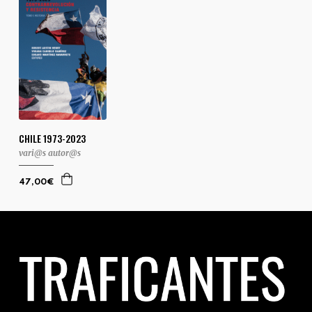
CHILE 1973-2023
vari@s autor@s
47,00€