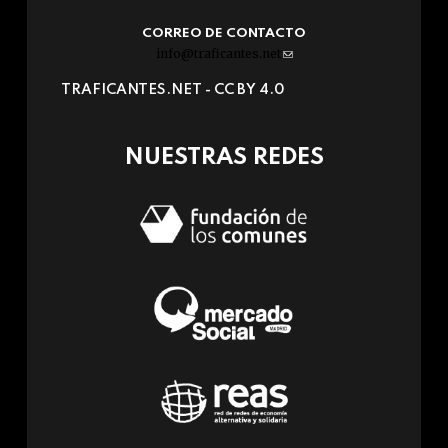
CORREO DE CONTACTO
info@traficantes.net
(link
sends
TRAFICANTES.NET -
CC BY 4.0
e-
mail)
NUESTRAS REDES