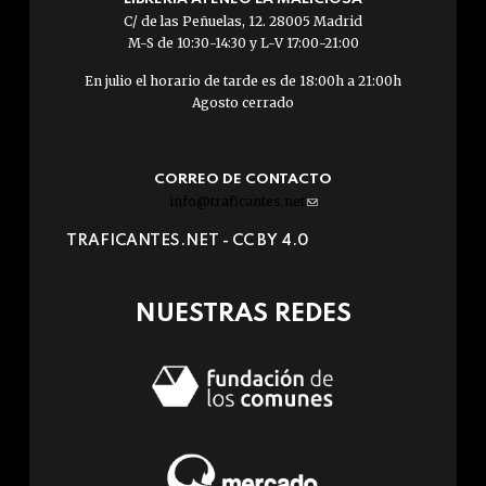
C/ de las Peñuelas, 12. 28005 Madrid
M-S de 10:30-14:30 y L-V 17:00-21:00
En julio el horario de tarde es de 18:00h a 21:00h
Agosto cerrado
CORREO DE CONTACTO
info@traficantes.net
(link
sends
TRAFICANTES.NET -
CC BY 4.0
e-
mail)
NUESTRAS REDES