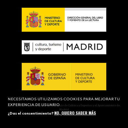
NECESITAMOS UTILIZAMOS COOKIES PARA MEJORAR TU
EXPERIENCIA DE USUARIO
Actividad subvencionada por el Ministerio de Cultura y Deportes y el Ayuntamiento de
Madrid
NO, QUIERO SABER MÁS
¿Das el consentimiento?