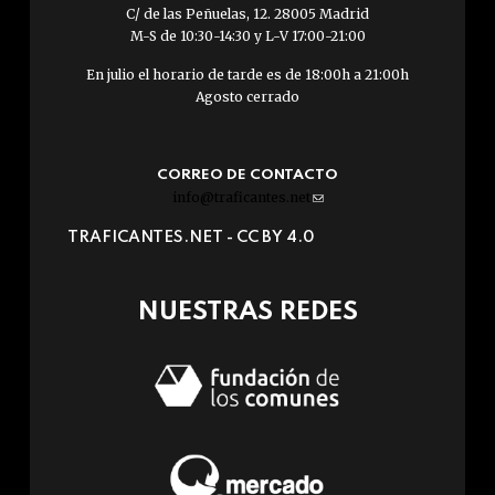
C/ de las Peñuelas, 12. 28005 Madrid
M-S de 10:30-14:30 y L-V 17:00-21:00
En julio el horario de tarde es de 18:00h a 21:00h
Agosto cerrado
CORREO DE CONTACTO
info@traficantes.net
(link
sends
TRAFICANTES.NET -
CC BY 4.0
e-
mail)
NUESTRAS REDES