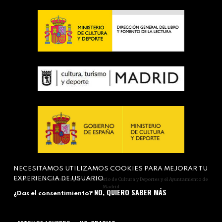
NECESITAMOS UTILIZAMOS COOKIES PARA MEJORAR TU
EXPERIENCIA DE USUARIO
Actividad subvencionada por el Ministerio de Cultura y Deportes y el Ayuntamiento de
Madrid
NO, QUIERO SABER MÁS
¿Das el consentimiento?