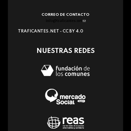
CORREO DE CONTACTO
info@traficantes.net
(link
sends
TRAFICANTES.NET -
CC BY 4.0
e-
mail)
NUESTRAS REDES