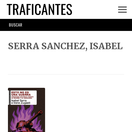
Skip
to
main
SEARCH
content
FORM
SERRA SANCHEZ, ISABEL