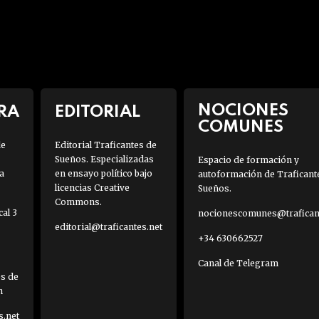
NOCIONES
RA
EDITORIAL
COMUNES
de
Editorial Traficantes de
Sueños. Especializadas
Espacio de formación y
a
en ensayo político bajo
autoformación de Traficant
licencias Creative
Sueños.
Commons.
al 3
nocionescomunes@traficant
editorial@traficantes.net
+34 630662527
Canal de Telegram
es de
h
s.net