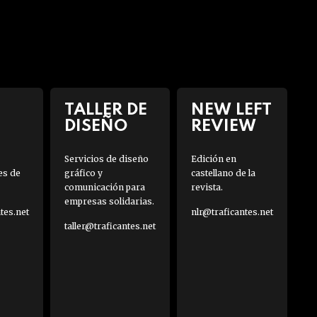
TALLER DE
NEW LEFT
DISEÑO
REVIEW
Servicios de diseño
Edición en
es de
gráfico y
castellano de la
comunicación para
revista.
empresas solidarias.
es.net
nlr@traficantes.net
taller@traficantes.net