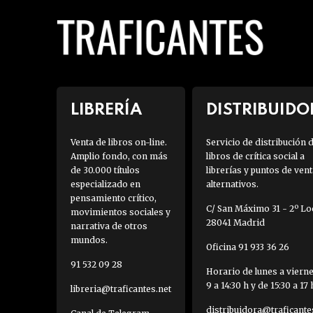
LIBRERÍA
DISTRIBUIDO
Venta de libros on-line.
Servicio de distribución 
Amplio fondo, con más
libros de crítica social a
de 30.000 títulos
librerías y puntos de vent
especializado en
alternativos.
pensamiento crítico,
C/ San Máximo 31 - 2º Loc
movimientos sociales y
28041 Madrid
narrativa de otros
mundos.
Oficina 91 933 36 26
91 532 09 28
Horario de lunes a viern
9 a 14:30 h y de 15:30 a 17 
libreria@traficantes.net
distribuidora@traficante