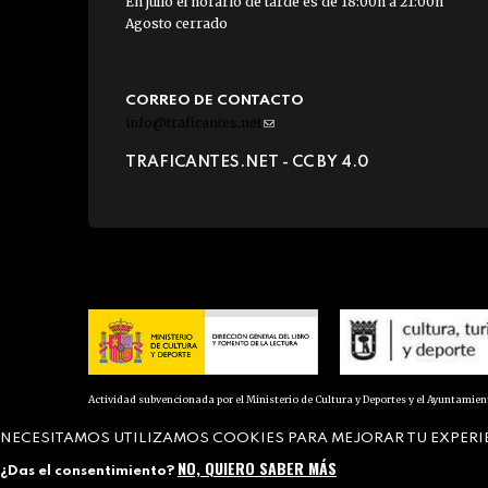
En julio el horario de tarde es de 18:00h a 21:00h
Agosto cerrado
CORREO DE CONTACTO
info@traficantes.net
(link
sends
TRAFICANTES.NET -
CC BY 4.0
e-
mail)
Actividad subvencionada por el Ministerio de Cultura y Deportes y el Ayuntamie
NECESITAMOS UTILIZAMOS COOKIES PARA MEJORAR TU EXPERI
NO, QUIERO SABER MÁS
¿Das el consentimiento?