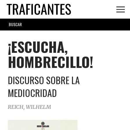
Skip
to
main
SEARCH
content
FORM
¡ESCUCHA,
HOMBRECILLO!
DISCURSO SOBRE LA
MEDIOCRIDAD
REICH, WILHELM