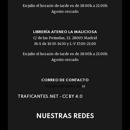
En julio el horario de tarde es de 18:00h a 21:00h
Agosto cerrado
LIBRERÍA ATENEO LA MALICIOSA
C/ de las Peñuelas, 12. 28005 Madrid
M-S de 10:30-14:30 y L-V 17:00-21:00
En julio el horario de tarde es de 18:00h a 21:00h
Agosto cerrado
CORREO DE CONTACTO
info@traficantes.net
(link
sends
TRAFICANTES.NET -
CC BY 4.0
e-
mail)
NUESTRAS REDES