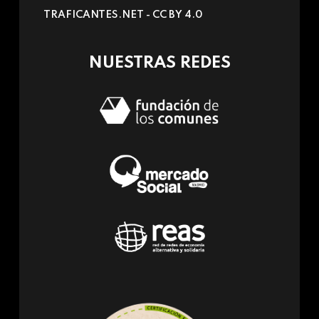
sends
TRAFICANTES.NET -
CC BY 4.0
e-
mail)
NUESTRAS REDES