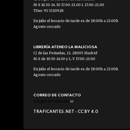
M-S 10.30-14.30 17.00-21.00 L 17.00-21.00
Tfno: 91 5320928
En julio el horario de tarde es de 18:00h a 21:00h
Agosto cerrado
LIBRERÍA ATENEO LA MALICIOSA
C/ de las Peñuelas, 12. 28005 Madrid
M-S de 10:30-14:30 y L-V 17:00-21:00
En julio el horario de tarde es de 18:00h a 21:00h
Agosto cerrado
CORREO DE CONTACTO
info@traficantes.net
(link
sends
TRAFICANTES.NET -
CC BY 4.0
e-
mail)