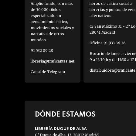
Amplio fondo, con más
libros de crítica social a
de 30.000 títulos
librerías y puntos de vent
especializado en
alternativos.
pensamiento crítico,
C/ San Máximo 31 - 2º Loc
movimientos sociales y
28041 Madrid
narrativa de otros
mundos.
Oficina 91 933 36 26
91 532 09 28
Horario de lunes a viern
9 a 14:30 h y de 15:30 a 17 
libreria@traficantes.net
distribuidora@traficante
Canal de Telegram
DÓNDE ESTAMOS
LIBRERÍA DUQUE DE ALBA
C/ Duque de Alba, 13. 28012 Madrid