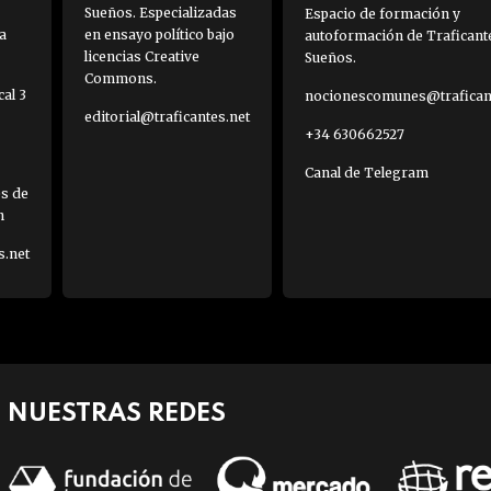
Sueños. Especializadas
Espacio de formación y
a
en ensayo político bajo
autoformación de Traficant
licencias Creative
Sueños.
Commons.
al 3
nocionescomunes@traficant
editorial@traficantes.net
+34 630662527
Canal de Telegram
es de
h
s.net
NUESTRAS REDES