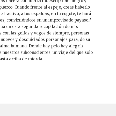
ras nacerá con fuerza indescriptible, negro y
puerco. Cuando frente al espejo, creas haberlo
ractivo, a tus espaldas, en tu cogote, te hará
tes, convirtiéndote en un improvisado payaso.?
núa en esta segunda recopilación de mis
 con las golfas y vagos de siempre, personas
nuevos y desquiciados personajes para, de su
l alma humana. Donde hay pelo hay alegría
 de nuestros subconscientes, un viaje del que solo
asta arriba de mierda.