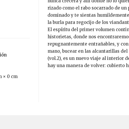
nunca crecerá y allí donde no lo quie
rizado como el rabo socarrado de un 
dominado y te sientas humildemente at
la burla para regocijo de los viandan
El espíritu del primer volumen conti
historietas, donde nos encontraremos
repugnantemente entrañables, y con 
mano, bucear en las alcantarillas de
ción
(vol.2), es un nuevo viaje al interior
hay una manera de volver: cubierto h
m × 0 cm