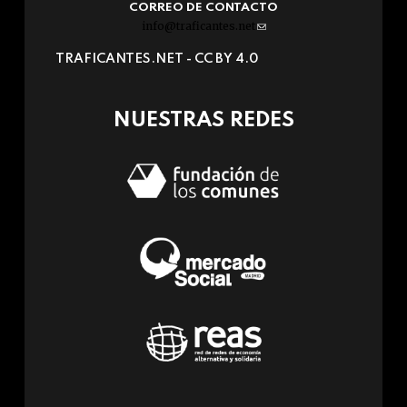
CORREO DE CONTACTO
info@traficantes.net
(link
sends
TRAFICANTES.NET -
CC BY 4.0
e-
mail)
NUESTRAS REDES