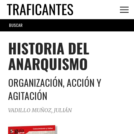
Skip
to
main
SEARCH
content
FORM
HISTORIA DEL
ANARQUISMO
ORGANIZACIÓN, ACCIÓN Y
AGITACIÓN
VADILLO MUÑOZ, JULIÁN