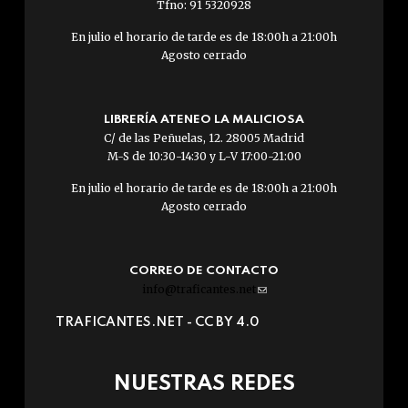
Tfno: 91 5320928
En julio el horario de tarde es de 18:00h a 21:00h
Agosto cerrado
LIBRERÍA ATENEO LA MALICIOSA
C/ de las Peñuelas, 12. 28005 Madrid
M-S de 10:30-14:30 y L-V 17:00-21:00
En julio el horario de tarde es de 18:00h a 21:00h
Agosto cerrado
CORREO DE CONTACTO
info@traficantes.net
(link
sends
TRAFICANTES.NET -
CC BY 4.0
e-
mail)
NUESTRAS REDES