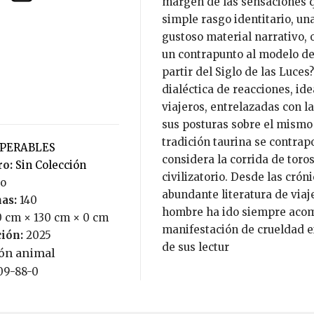
margen de las sensaciones q
simple rasgo identitario, un
gustoso material narrativo, 
un contrapunto al modelo de
partir del Siglo de las Luce
dialéctica de reacciones, ide
viajeros, entrelazadas con l
sus posturas sobre el mismo
tradición taurina se contra
UPERABLES
considera la corrida de toro
ro:
Sin Colección
civilizatorio. Desde las crón
no
abundante literatura de viaj
nas:
140
hombre ha ido siempre acom
0 cm × 130 cm × 0 cm
manifestación de crueldad ex
ción:
2025
de sus lectur
ión animal
09-88-0