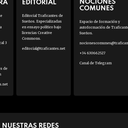
NOCIONES
RA
EDITORIAL
COMUNES
de
Editorial Traficantes de
Sueños. Especializadas
Espacio de formación y
a
en ensayo político bajo
autoformación de Traficant
licencias Creative
Sueños.
Commons.
al 3
nocionescomunes@traficant
editorial@traficantes.net
+34 630662527
Canal de Telegram
es de
h
s.net
NUESTRAS REDES