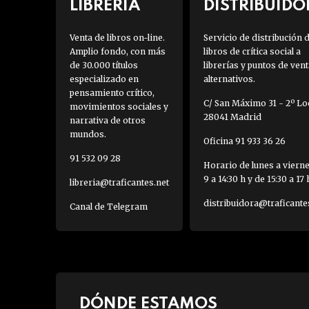
LIBRERÍA
DISTRIBUIDO
Venta de libros on-line.
Servicio de distribución 
Amplio fondo, con más
libros de crítica social a
de 30.000 títulos
librerías y puntos de vent
especializado en
alternativos.
pensamiento crítico,
C/ San Máximo 31 - 2º Loc
movimientos sociales y
28041 Madrid
narrativa de otros
mundos.
Oficina 91 933 36 26
91 532 09 28
Horario de lunes a viern
9 a 14:30 h y de 15:30 a 17 
libreria@traficantes.net
distribuidora@traficante
Canal de Telegram
DÓNDE ESTAMOS