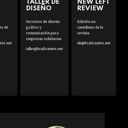
TALLER DE
NEW LEFT
DISEÑO
REVIEW
Servicios de diseño
Edición en
es de
gráfico y
castellano de la
comunicación para
revista.
empresas solidarias.
es.net
nlr@traficantes.net
taller@traficantes.net