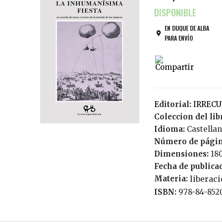
EN DUQUE DE ALBA
PARA ENVÍO
Editorial:
IRREC
Coleccion del lib
Idioma:
Castella
Número de pági
Dimensiones:
18
Fecha de publica
Materia:
liberac
ISBN:
978-84-852