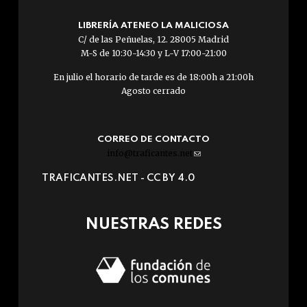
LIBRERÍA ATENEO LA MALICIOSA
C/ de las Peñuelas, 12. 28005 Madrid
M-S de 10:30-14:30 y L-V 17:00-21:00
En julio el horario de tarde es de 18:00h a 21:00h
Agosto cerrado
CORREO DE CONTACTO
info@traficantes.net
(link
sends
TRAFICANTES.NET -
CC BY 4.0
e-
mail)
NUESTRAS REDES