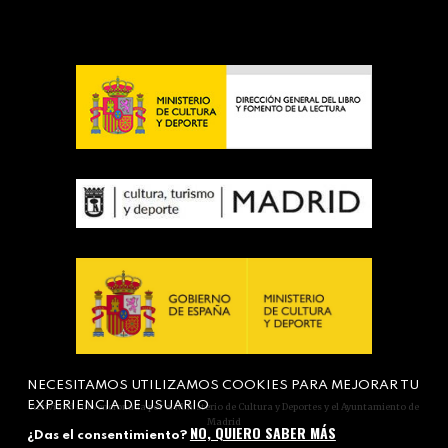
NECESITAMOS UTILIZAMOS COOKIES PARA MEJORAR TU
EXPERIENCIA DE USUARIO
Actividad subvencionada por el Ministerio de Cultura y Deportes y el Ayuntamiento de
Madrid
NO, QUIERO SABER MÁS
¿Das el consentimiento?