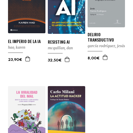
DELIRIO
TRANSDUCTIVO
EL IMPERIO DE LA IA
RESISTING AI
garcía rodríguez, jesús
hao, karen
mcquillan, dan
8,00€
23,90€
32,50€