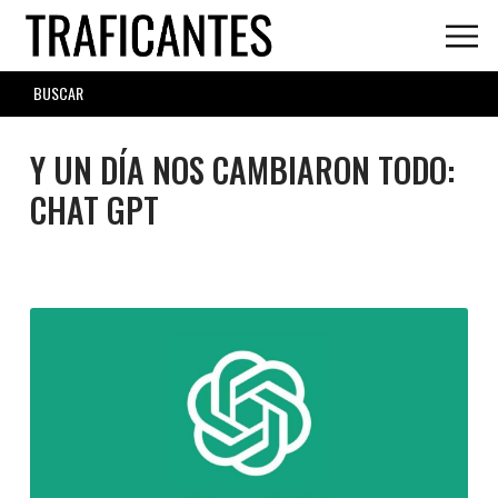
Skip
to
main
SEARCH
content
FORM
Y UN DÍA NOS CAMBIARON TODO:
CHAT GPT
CHATGPT.JPG