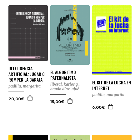
INTELIGENCIA
EL ALGORITMO
ARTIFICIAL: JUGAR O
PATERNALISTA
ROMPER LA BARAJA
EL KIT DE LA LUCHA EN
liberal, karlos g.
,
padilla, margarita
INTERNET
agudo díaz, ujué
padilla, margarita
20,00€
15,00€
6,00€