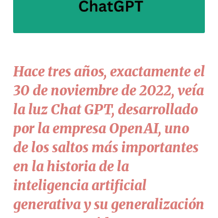
Hace tres años, exactamente el
30 de noviembre de 2022, veía
la luz Chat GPT, desarrollado
por la empresa OpenAI, uno
de los saltos más importantes
en la historia de la
inteligencia artificial
generativa y su generalización