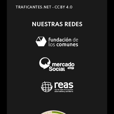
sends
TRAFICANTES.NET -
CC BY 4.0
e-
mail)
NUESTRAS REDES