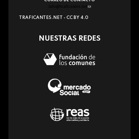
CORREO DE CONTACTO
info@traficantes.net
(link
sends
TRAFICANTES.NET -
CC BY 4.0
e-
mail)
NUESTRAS REDES