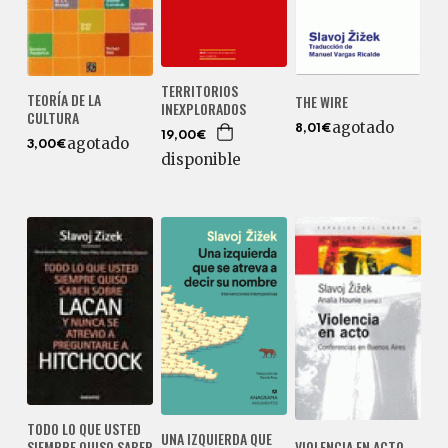
TERRITORIOS
TEORÍA DE LA
THE WIRE
INEXPLORADOS
CULTURA
agotado
8,01€
19,00€
agotado
3,00€
disponible
TODO LO QUE USTED
UNA IZQUIERDA QUE
SIEMPRE QUISO SABER
VIOLENCIA EN ACTO