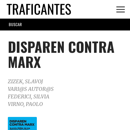
Skip
to
main
SEARCH
content
FORM
DISPAREN CONTRA
MARX
ZIZEK, SLAVOJ
VARI@S AUTOR@S
FEDERICI, SILVIA
VIRNO, PAOLO