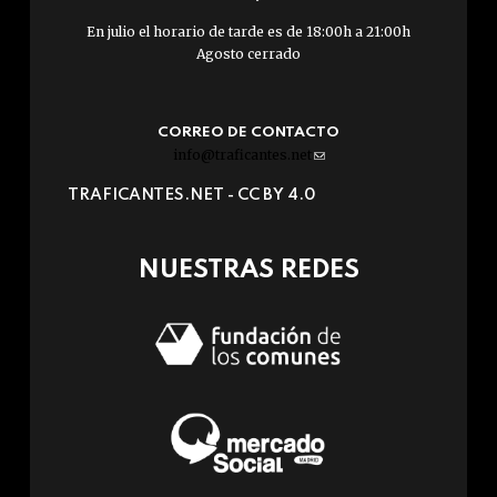
En julio el horario de tarde es de 18:00h a 21:00h
Agosto cerrado
CORREO DE CONTACTO
info@traficantes.net
(link
sends
TRAFICANTES.NET -
CC BY 4.0
e-
mail)
NUESTRAS REDES