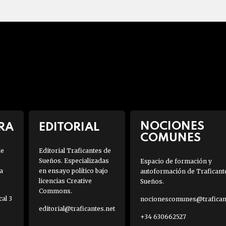
NOCIONES
RA
EDITORIAL
COMUNES
de
Editorial Traficantes de
Sueños. Especializadas
Espacio de formación y
a
en ensayo político bajo
autoformación de Traficant
licencias Creative
Sueños.
Commons.
al 3
nocionescomunes@traficant
editorial@traficantes.net
+34 630662527