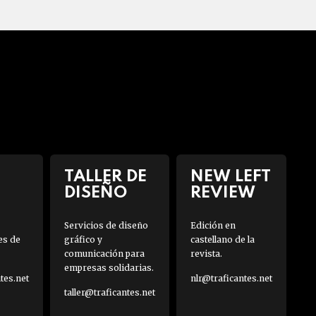
TALLER DE
NEW LEFT
DISEÑO
REVIEW
Servicios de diseño
Edición en
es de
gráfico y
castellano de la
comunicación para
revista.
empresas solidarias.
es.net
nlr@traficantes.net
taller@traficantes.net