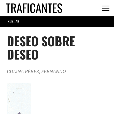
Skip
to
main
SEARCH
content
FORM
DESEO SOBRE
DESEO
COLINA PÉREZ, FERNANDO