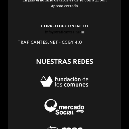
En julio el horario de tarde es de 18:00h a 21:00h
Agosto cerrado
CORREO DE CONTACTO
info@traficantes.net
(link
sends
TRAFICANTES.NET -
CC BY 4.0
e-
mail)
NUESTRAS REDES