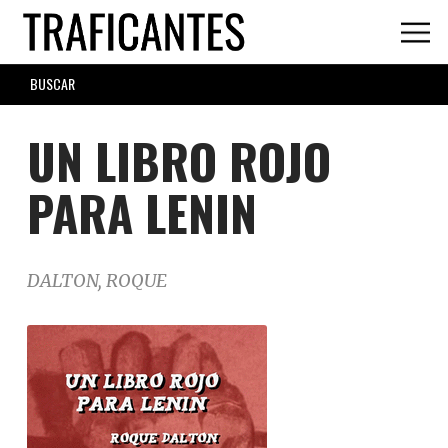
Skip
to
main
SEARCH
content
FORM
UN LIBRO ROJO
PARA LENIN
DALTON, ROQUE