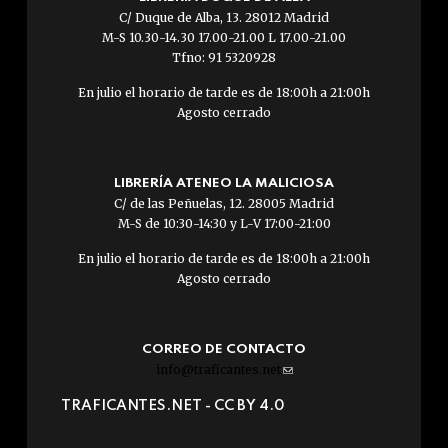
C/ Duque de Alba, 13. 28012 Madrid
M-S 10.30-14.30 17.00-21.00 L 17.00-21.00
Tfno: 91 5320928
En julio el horario de tarde es de 18:00h a 21:00h
Agosto cerrado
LIBRERÍA ATENEO LA MALICIOSA
C/ de las Peñuelas, 12. 28005 Madrid
M-S de 10:30-14:30 y L-V 17:00-21:00
En julio el horario de tarde es de 18:00h a 21:00h
Agosto cerrado
CORREO DE CONTACTO
info@traficantes.net
(link
sends
TRAFICANTES.NET -
CC BY 4.0
e-
mail)