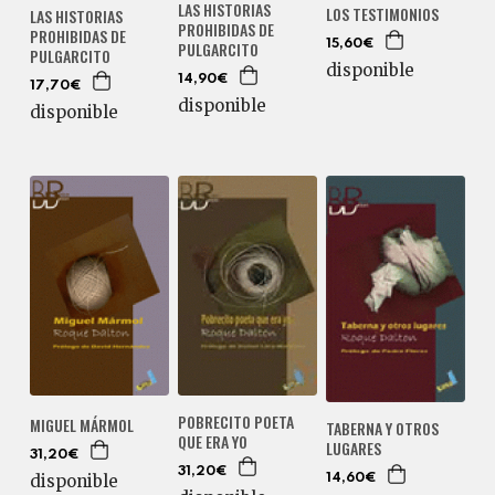
LAS HISTORIAS
LOS TESTIMONIOS
LAS HISTORIAS
PROHIBIDAS DE
PROHIBIDAS DE
PULGARCITO
15,60€
PULGARCITO
disponible
14,90€
17,70€
disponible
disponible
POBRECITO POETA
MIGUEL MÁRMOL
TABERNA Y OTROS
QUE ERA YO
LUGARES
31,20€
31,20€
disponible
14,60€