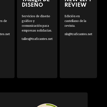
DISEÑO
REVIEW
Servicios de diseño
Edición en
es de
gráfico y
castellano de la
comunicación para
revista.
empresas solidarias.
es.net
nlr@traficantes.net
taller@traficantes.net