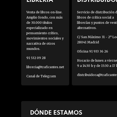
LIBRERÍA
DISTRIBUIDO
Venta de libros on-line.
Servicio de distribución 
Amplio fondo, con más
libros de crítica social a
de 30.000 títulos
librerías y puntos de vent
especializado en
alternativos.
pensamiento crítico,
C/ San Máximo 31 - 2º Loc
movimientos sociales y
28041 Madrid
narrativa de otros
mundos.
Oficina 91 933 36 26
91 532 09 28
Horario de lunes a viern
9 a 14:30 h y de 15:30 a 17 
libreria@traficantes.net
distribuidora@traficante
Canal de Telegram
DÓNDE ESTAMOS