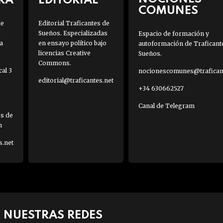
RA
EDITORIAL
COMUNES
de
Editorial Traficantes de
Sueños. Especializadas
Espacio de formación y
a
en ensayo político bajo
autoformación de Traficant
licencias Creative
Sueños.
Commons.
al 3
nocionescomunes@traficant
editorial@traficantes.net
+34 630662527
Canal de Telegram
es de
h
s.net
NUESTRAS REDES