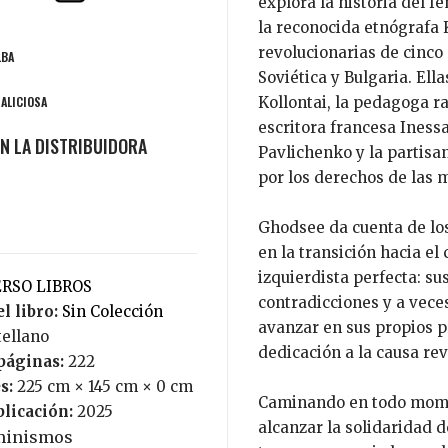
explora la historia del f
la reconocida etnógrafa
revolucionarias de cinco
LBA
Soviética y Bulgaria. Ell
MALICIOSA
Kollontai, la pedagoga 
escritora francesa Iness
Pavlichenko y la partisan
por los derechos de las 
Ghodsee da cuenta de los
en la transición hacia e
izquierdista perfecta: su
ERSO LIBROS
contradicciones y a veces
l libro:
Sin Colección
avanzar en sus propios pr
tellano
dedicación a la causa rev
páginas:
222
s:
225 cm × 145 cm × 0 cm
Caminando en todo momen
blicación:
2025
alcanzar la solidaridad d
minismos