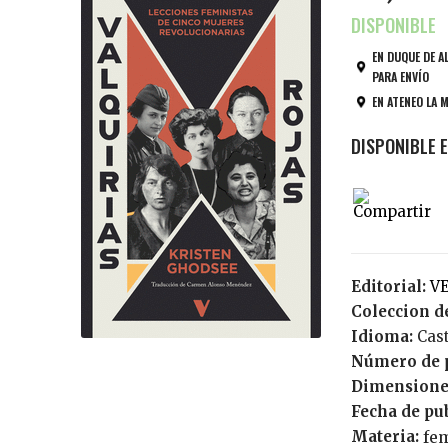
EN DUQUE DE A
PARA ENVÍO
EN ATENEO LA 
Editorial:
V
Coleccion de
Idioma:
Cas
Número de 
Dimensione
Fecha de pu
Materia:
fe