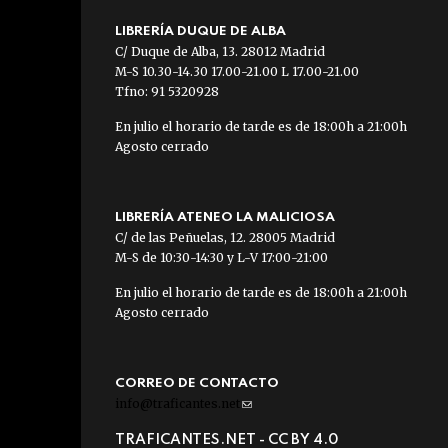
LIBRERÍA DUQUE DE ALBA
C/ Duque de Alba, 13. 28012 Madrid
M-S 10.30-14.30 17.00-21.00 L 17.00-21.00
Tfno: 91 5320928
En julio el horario de tarde es de 18:00h a 21:00h
Agosto cerrado
LIBRERÍA ATENEO LA MALICIOSA
C/ de las Peñuelas, 12. 28005 Madrid
M-S de 10:30-14:30 y L-V 17:00-21:00
En julio el horario de tarde es de 18:00h a 21:00h
Agosto cerrado
CORREO DE CONTACTO
info@traficantes.net
(link
sends
TRAFICANTES.NET -
CC BY 4.0
e-