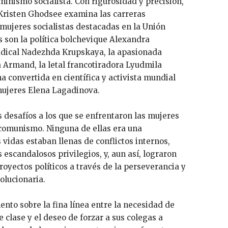
eminismo socialista. Con rigurosidad y precisión,
 Kristen Ghodsee examina las carreras
 mujeres socialistas destacadas en la Unión
as son la política bolchevique Alexandra
radical Nadezhda Krupskaya, la apasionada
a Armand, la letal francotiradora Lyudmila
a convertida en científica y activista mundial
mujeres Elena Lagadinova.
 desafíos a los que se enfrentaron las mujeres
l comunismo. Ninguna de ellas era una
s vidas estaban llenas de conflictos internos,
 escandalosos privilegios, y, aun así, lograron
oyectos políticos a través de la perseverancia y
olucionaria.
to sobre la fina línea entre la necesidad de
e clase y el deseo de forzar a sus colegas a