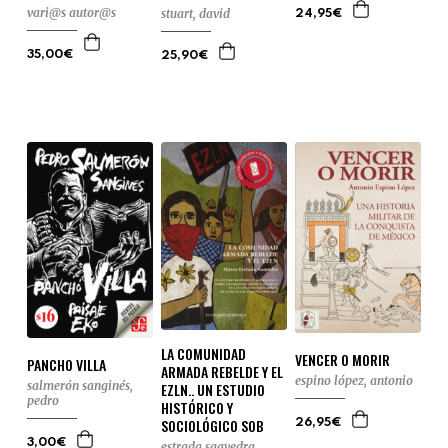
vari@s autor@s
stuart, david
24,95€
35,00€
25,90€
LA COMUNIDAD
VENCER O MORIR
PANCHO VILLA
ARMADA REBELDE Y EL
espino lópez, antonio
salmerón sanginés,
EZLN.. UN ESTUDIO
pedro
HISTÓRICO Y
SOCIOLÓGICO SOB
26,95€
3,00€
estrada saavedra,