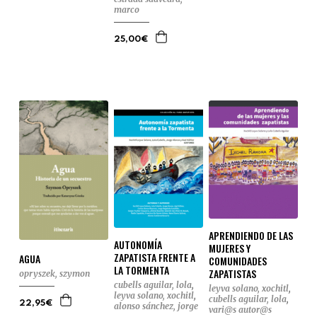
marco
25,00€
APRENDIENDO DE LAS
AUTONOMÍA
MUJERES Y
ZAPATISTA FRENTE A
AGUA
COMUNIDADES
LA TORMENTA
ZAPATISTAS
opryszek, szymon
cubells aguilar, lola
,
leyva solano, xochitl
,
leyva solano, xochitl
,
cubells aguilar, lola
,
22,95€
alonso sánchez, jorge
vari@s autor@s