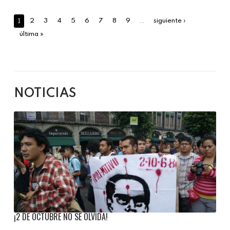
1
…
2
3
4
5
6
7
8
9
siguiente ›
última »
NOTICIAS
¡2 DE OCTUBRE NO SE OLVIDA!