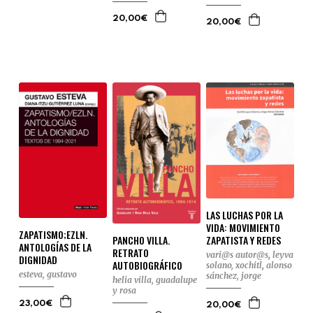
20,00€
20,00€
LAS LUCHAS POR LA
VIDA: MOVIMIENTO
ZAPATISMO;EZLN.
PANCHO VILLA.
ZAPATISTA Y REDES
ANTOLOGÍAS DE LA
RETRATO
vari@s autor@s
,
leyva
DIGNIDAD
AUTOBIOGRÁFICO
solano, xochitl
,
alonso
esteva, gustavo
sánchez, jorge
helia villa, guadalupe
y rosa
23,00€
20,00€