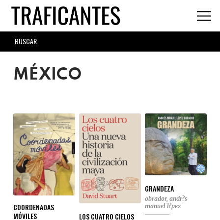
Skip
to
main
SEARCH
content
FORM
MÉXICO
GRANDEZA
obrador, andr?s
COORDENADAS
manuel l?pez
MÓVILES
LOS CUATRO CIELOS