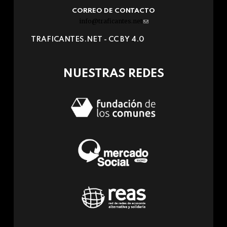
CORREO DE CONTACTO
info@traficantes.net
(link
sends
TRAFICANTES.NET -
CC BY 4.0
e-
mail)
NUESTRAS REDES