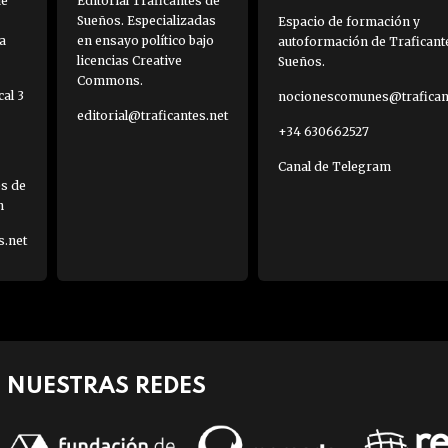
de
Editorial Traficantes de
Sueños. Especializadas
Espacio de formación y
a
en ensayo político bajo
autoformación de Traficant
licencias Creative
Sueños.
Commons.
al 3
nocionescomunes@traficant
editorial@traficantes.net
+34 630662527
Canal de Telegram
es de
h
s.net
NUESTRAS REDES