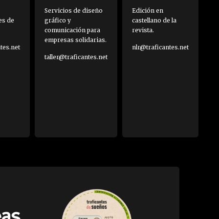
Servicios de diseño
Edición en
es de
gráfico y
castellano de la
comunicación para
revista.
empresas solidarias.
es.net
nlr@traficantes.net
taller@traficantes.net