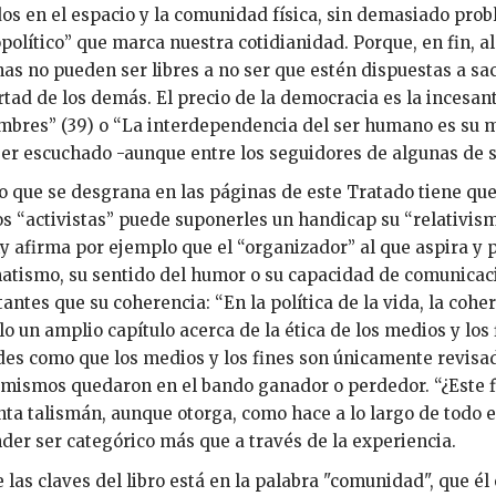
os en el espacio y la comunidad física, sin demasiado prob
político” que marca nuestra cotidianidad. Porque, en fin, a
as no pueden ser libres a no ser que estén dispuestas a sac
ertad de los demás. El precio de la democracia es la incesa
mbres” (39) o “La interdependencia del ser humano es su ma
er escuchado -aunque entre los seguidores de algunas de su
o que se desgrana en las páginas de este Tratado tiene que ve
s “activistas” puede suponerles un handicap su “relativism
y afirma por ejemplo que el “organizador” al que aspira y pa
tismo, su sentido del humor o su capacidad de comunica
antes que su coherencia: “En la política de la vida, la coher
o un amplio capítulo acerca de la ética de los medios y los
es como que los medios y los fines son únicamente revisad
 mismos quedaron en el bando ganador o perdedor. “¿Este fi
ta talismán, aunque otorga, como hace a lo largo de todo el
der ser categórico más que a través de la experiencia.
 las claves del libro está en la palabra "comunidad", que é