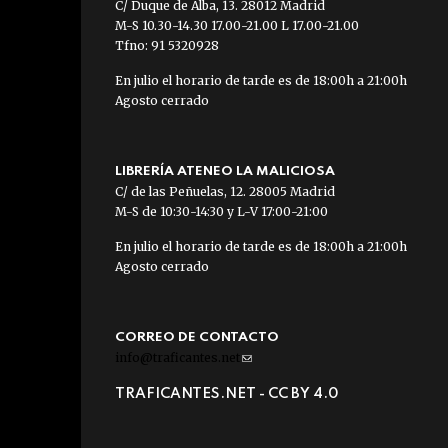
C/ Duque de Alba, 13. 28012 Madrid
M-S 10.30-14.30 17.00-21.00 L 17.00-21.00
Tfno: 91 5320928
En julio el horario de tarde es de 18:00h a 21:00h
Agosto cerrado
LIBRERÍA ATENEO LA MALICIOSA
C/ de las Peñuelas, 12. 28005 Madrid
M-S de 10:30-14:30 y L-V 17:00-21:00
En julio el horario de tarde es de 18:00h a 21:00h
Agosto cerrado
CORREO DE CONTACTO
info@traficantes.net
(link
sends
TRAFICANTES.NET -
CC BY 4.0
e-
mail)