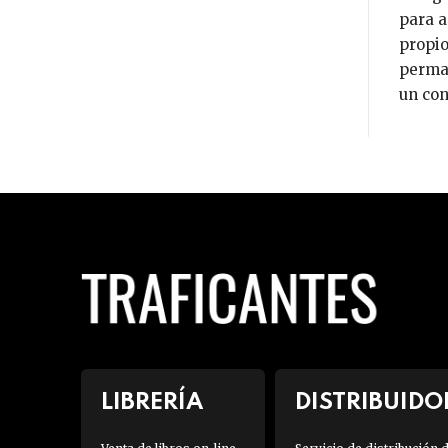
para a
propio
perman
un con
LIBRERÍA
DISTRIBUIDO