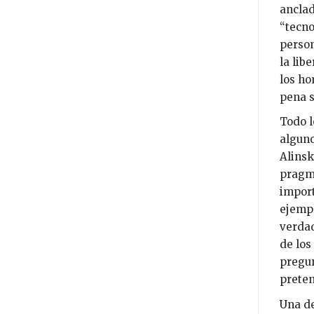
anclad
“tecno
person
la lib
los ho
pena s
Todo l
alguno
Alinsk
pragma
import
ejempl
verdad
de los
pregun
preten
Una de