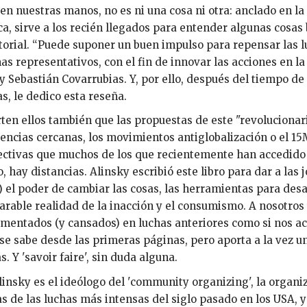
en nuestras manos, no es ni una cosa ni otra: anclado en la
ca, sirve a los recién llegados para entender algunas cosas 
itorial. “Puede suponer un buen impulso para repensar las lu
as representativos, con el fin de innovar las acciones en la
y Sebastián Covarrubias. Y, por ello, después del tiempo d
as, le dedico esta reseña.
ten ellos también que las propuestas de este "revolucionar
encias cercanas, los movimientos antiglobalización o el 15
ctivas que muchos de los que recientemente han accedido a
, hay distancias. Alinsky escribió este libro para dar a las
) el poder de cambiar las cosas, las herramientas para des
arable realidad de la inacción y el consumismo. A nosotros
mentados (y cansados) en luchas anteriores como si nos a
 se sabe desde las primeras páginas, pero aporta a la vez 
. Y 'savoir faire', sin duda alguna.
linsky es el ideólogo del 'community organizing', la organ
s de las luchas más intensas del siglo pasado en los USA,