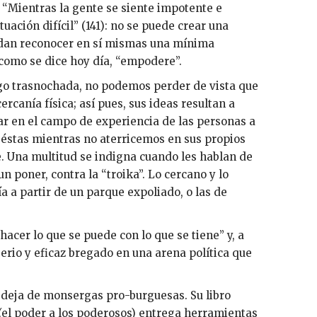
 “Mientras la gente se siente impotente e
uación difícil” (141): no se puede crear una
uedan reconocer en sí mismas una mínima
 como se dice hoy día, “empodere”.
lgo trasnochada, no podemos perder de vista que
rcanía física; así pues, sus ideas resultan a
jar en el campo de experiencia de las personas a
 éstas mientras no aterricemos en sus propios
e. Una multitud se indigna cuando les hablan de
 poner, contra la “troika”. Lo cercano y lo
ía a partir de un parque expoliado, o las de
acer lo que se puede con lo que se tiene” y, a
rio y eficaz bregado en una arena política que
se deja de monsergas pro-burguesas. Su libro
(el poder a los poderosos) entrega herramientas