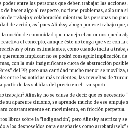
 poder entre las personas que deben trabajar las acciones.
z de hacer algo al respecto, no tiene problemas, sólo una sit
ión de trabajo y colaboración mientras las personas no p
dad de acción, así pues Alinksy aboga por ese trabajo que,
n la noción de comunidad que maneja el autor nos queda a
 reactiva el concepto, aunque éste no tenga que ver con la ce
reactivas y otras estimulantes, como cuando incita a traba
e queremos implicar: no se podrá conseguir implicación de
mas, con la más insignificante cuota de abstracción posibl
obres” del PP, pero una cantidad mucho menor se moviliza, un
le: entre las noticias más recientes, las revueltas de Turqu
 a partir de las subidas del precio en el transporte.
o trabajar? Alinsky no se cansa de decir que es necesario “h
de su aparente cinismo, se aprende mucho de ese empuje se
lara constantemente en movimiento, en fricción perpetua.
ros libros sobre la "indignación", pero Alinsky aterriza y 
ido a los desposeídos para enseñarles como arrebatárselo" 