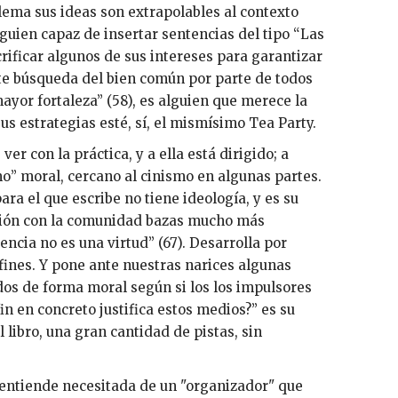
lema sus ideas son extrapolables al contexto
lguien capaz de insertar sentencias del tipo “Las
rificar algunos de sus intereses para garantizar
nte búsqueda del bien común por parte de todos
yor fortaleza” (58), es alguien que merece la
s estrategias esté, sí, el mismísimo Tea Party.
r con la práctica, y a ella está dirigido; a
o” moral, cercano al cinismo en algunas partes.
ra el que escribe no tiene ideología, y es su
ción con la comunidad bazas mucho más
encia no es una virtud” (67). Desarrolla por
 fines. Y pone ante nuestras narices algunas
os de forma moral según si los los impulsores
n en concreto justifica estos medios?” es su
 libro, una gran cantidad de pistas, sin
l entiende necesitada de un "organizador" que