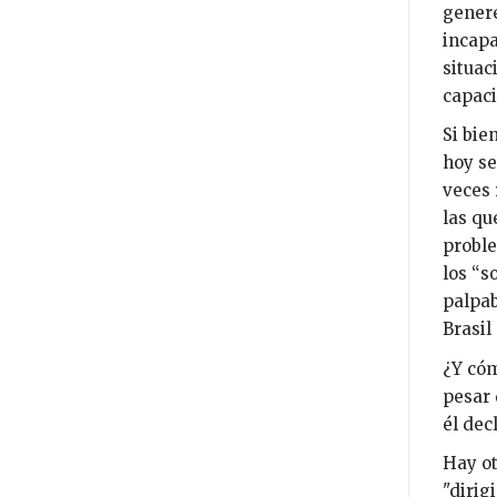
genere
incapa
situac
capaci
Si bie
hoy se
veces 
las qu
proble
los “s
palpab
Brasil
¿Y cóm
pesar 
él dec
Hay ot
"dirig