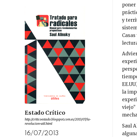
poner 
prácti
y terr
sistem
Casas 
lectur
Advier
experi
perspe
tiempo
EE.UU.
la imp
experi
viejo”
Estado Crítico
mechas
http://criticoestado.blogspot.com.es/2013/07/la-
revolucion-util.html
Saul A
16/07/2013
alguna