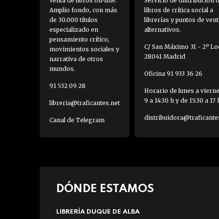
Venta de libros on-line.
Servicio de distribución 
Amplio fondo, con más
libros de crítica social a
de 30.000 títulos
librerías y puntos de vent
especializado en
alternativos.
pensamiento crítico,
C/ San Máximo 31 - 2º Loc
movimientos sociales y
28041 Madrid
narrativa de otros
mundos.
Oficina 91 933 36 26
91 532 09 28
Horario de lunes a viern
9 a 14:30 h y de 15:30 a 17 
libreria@traficantes.net
distribuidora@traficante
Canal de Telegram
DÓNDE ESTAMOS
LIBRERÍA DUQUE DE ALBA