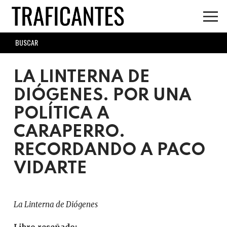
Skip
to
main
SEARCH
content
FORM
LA LINTERNA DE
DIÓGENES. POR UNA
POLÍTICA A
CARAPERRO.
RECORDANDO A PACO
VIDARTE
La Linterna de Diógenes