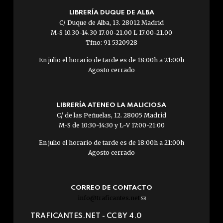
LIBRERÍA DUQUE DE ALBA
C/ Duque de Alba, 13. 28012 Madrid
M-S 10.30-14.30 17.00-21.00 L 17.00-21.00
Tfno: 91 5320928
En julio el horario de tarde es de 18:00h a 21:00h
Agosto cerrado
LIBRERÍA ATENEO LA MALICIOSA
C/ de las Peñuelas, 12. 28005 Madrid
M-S de 10:30-14:30 y L-V 17:00-21:00
En julio el horario de tarde es de 18:00h a 21:00h
Agosto cerrado
CORREO DE CONTACTO
info@traficantes.net
(link
sends
TRAFICANTES.NET -
CC BY 4.0
e-