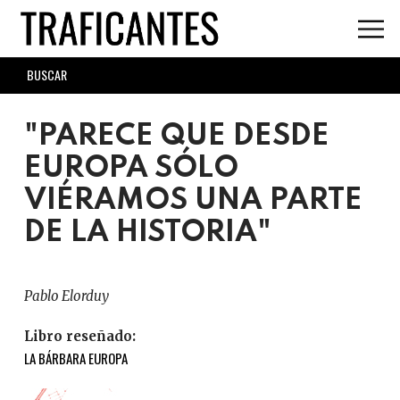
Skip
to
main
SEARCH
content
FORM
"PARECE QUE DESDE
EUROPA SÓLO
VIÉRAMOS UNA PARTE
DE LA HISTORIA"
Pablo Elorduy
Libro reseñado:
LA BÁRBARA EUROPA