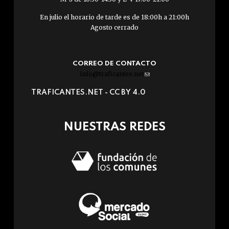
En julio el horario de tarde es de 18:00h a 21:00h
Agosto cerrado
CORREO DE CONTACTO
info@traficantes.net
(link
sends
TRAFICANTES.NET -
CC BY 4.0
e-
mail)
NUESTRAS REDES