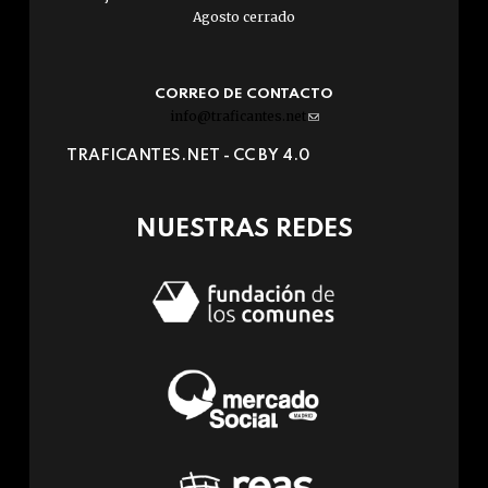
Agosto cerrado
CORREO DE CONTACTO
info@traficantes.net
(link
sends
TRAFICANTES.NET -
CC BY 4.0
e-
mail)
NUESTRAS REDES