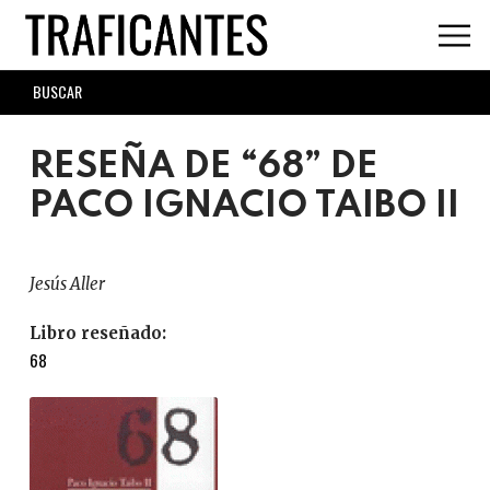
Skip
to
main
SEARCH
content
FORM
RESEÑA DE “68” DE
PACO IGNACIO TAIBO II
Jesús Aller
Libro reseñado:
68