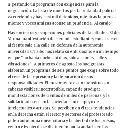
ir gestando un programa con exigencias para la
negociación. La lista de muertos por la brutalidad policial
va creciendo y hay casi mil detenidos, mientras la prensa
miente y voces amigas aconsejan prudencia. ¡Al carajo!
Hay encierros y ocupaciones policiales de facultades. El día
31, una manifestación de cien mil estudiantes con el rector
al frente sale a la calle en defensa de la autonomía
universitaria. Taibo nos relata su entusiasmo en un tiempo
en que “no había noches ni días, sólo acciones, calle y
vibraciones” . A primeros de agosto, los huelguistas
elaboran un programa de seis puntos que exige sobre todo
el cese de la represión y la depuración de sus
responsabilidades. El movimiento es un monstruo sin
cabezas visibles, incorruptible, capaz de prodigar
manifestaciones de cientos de miles de personas, y la
solidaridad crece en la sociedad con el apoyo de
intelectuales y artistas. Se perciben en él tres tendencias:
en la derecha están el rector y sectores del profesorado,
piden autonomía universitaria y la libertad de los presos;
centro e izquierda se distinguen por la audacia en los