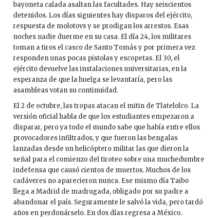
bayoneta calada asaltan las facultades. Hay seiscientos
detenidos. Los días siguientes hay disparos del ejército,
respuesta de molotovs y se prodigan los arrestos. Esas
noches nadie duerme en su casa. El día 24, los militares
toman a tiros el casco de Santo Tomás y por primera vez
responden unas pocas pistolas y escopetas. El 30, el
ejército devuelve las instalaciones universitarias, en la
esperanza de que la huelga se levantaría, pero las
asambleas votan su continuidad.
El 2 de octubre, las tropas atacan el mitin de Tlatelolco. La
versión oficial habla de que los estudiantes empezaron a
disparar, pero ya todo el mundo sabe que había entre ellos
provocadores infiltrados, y que fueron las bengalas
lanzadas desde un helicóptero militar las que dieron la
señal para el comienzo del tiroteo sobre una muchedumbre
indefensa que causó cientos de muertos. Muchos de los
cadáveres no aparecieron nunca. Ese mismo día Taibo
llega a Madrid de madrugada, obligado por su padre a
abandonar el país. Seguramente le salvó la vida, pero tardó
años en perdonárselo. En dos días regresa a México.