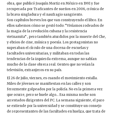
obra, que publicó Joaquín Mortiz en México en 1991 y fue
recuperada por Traficantes de sueños en 2006, crónica de
la brava singladura y el naufragio sangriento.
Son capítulos breves los que van construyendo el libro. En
ellos sabemos cómo se gestó todo: “Vivíamos rodeados de
la magia de la revolución cubana y la resistencia
vietnamita” , pero también aturdidos por la muerte del Che,
y ebrios de cine, música y poesía. Los protagonistas no
superaban el círculo de una docena de escuelas y
facultades universitarias, y militaban en todas las
tendencias de la izquierda extrema, aunque no sabían
mucho de la clase obrera real. Gentes que no veían la
televisión, extranjeros en su país.
El 26 de julio, viernes, es cuando el movimiento estalla.
Miles de jóvenes se manifiestan en las calles y son
ferozmente golpeados por la policía. No es la primera vez
que ocurre, pero se huele algo… Esa misma noche son
arrestados dirigentes del PC. La semana siguiente, el paro
se extiende por la universidad y se constituye un consejo
de representantes de las facultades en huelga, que trata de