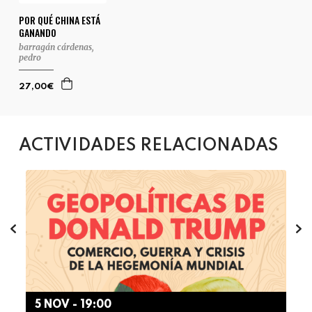
POR QUÉ CHINA ESTÁ
GANANDO
barragán cárdenas,
pedro
27,00€
ACTIVIDADES RELACIONADAS
5 NOV - 19:00
2