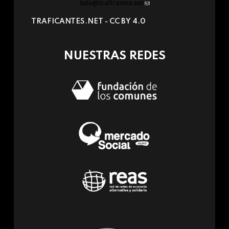
info@traficantes.net
(link
sends
TRAFICANTES.NET -
CC BY 4.0
e-
mail)
NUESTRAS REDES