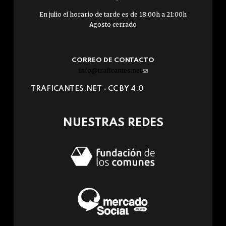
En julio el horario de tarde es de 18:00h a 21:00h
Agosto cerrado
CORREO DE CONTACTO
info@traficantes.net
(link
sends
TRAFICANTES.NET -
CC BY 4.0
e-
mail)
NUESTRAS REDES