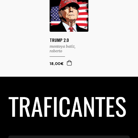
TRUMP 2.0
montoya batiz,
roberto
18,00€