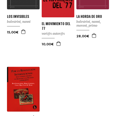
LOS INVISIBLES
LA HORDA DE ORO
balestrini, nanni
balestrini, nanni
,
EL MOVIMIENTO DEL
moroni, primo
77
15,00€
vari@s autor@s
28,00€
10,00€