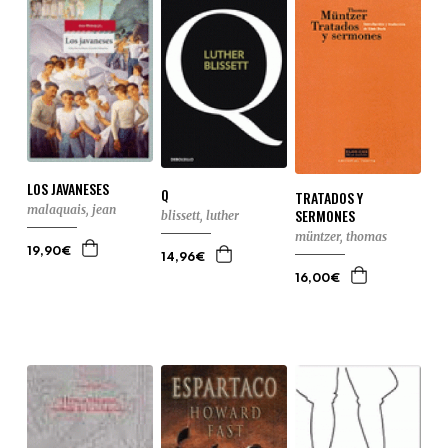
LOS JAVANESES
Q
TRATADOS Y
malaquais, jean
SERMONES
blissett, luther
müntzer, thomas
19,90€
14,96€
16,00€