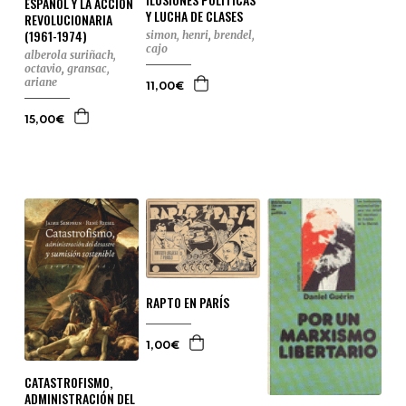
ESPAÑOL Y LA ACCIÓN
Y LUCHA DE CLASES
REVOLUCIONARIA
(1961-1974)
simon, henri
,
brendel,
cajo
alberola suriñach,
octavio
,
gransac,
ariane
11,00€
15,00€
RAPTO EN PARÍS
1,00€
CATASTROFISMO,
ADMINISTRACIÓN DEL