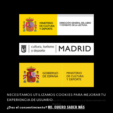
NECESITAMOS UTILIZAMOS COOKIES PARA MEJORAR TU
EXPERIENCIA DE USUARIO
Actividad subvencionada por el Ministerio de Cultura y Deportes y el Ayuntamiento de
Madrid
NO, QUIERO SABER MÁS
¿Das el consentimiento?