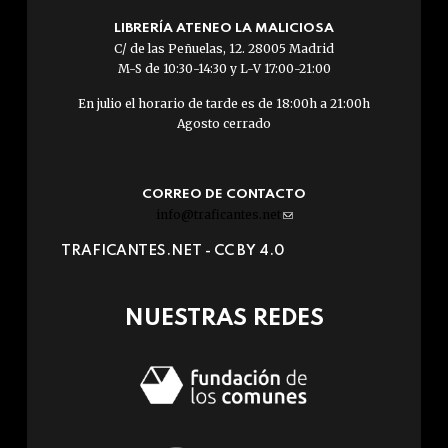
LIBRERÍA ATENEO LA MALICIOSA
C/ de las Peñuelas, 12. 28005 Madrid
M-S de 10:30-14:30 y L-V 17:00-21:00
En julio el horario de tarde es de 18:00h a 21:00h
Agosto cerrado
CORREO DE CONTACTO
info@traficantes.net
(link
sends
TRAFICANTES.NET -
CC BY 4.0
e-
mail)
NUESTRAS REDES