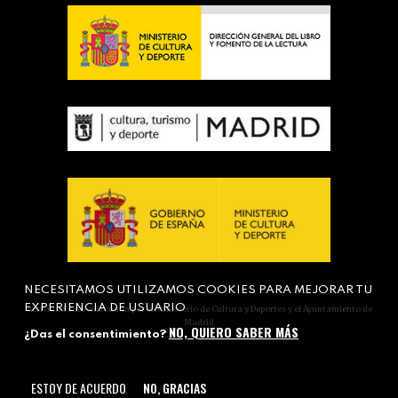
NECESITAMOS UTILIZAMOS COOKIES PARA MEJORAR TU
EXPERIENCIA DE USUARIO
Actividad subvencionada por el Ministerio de Cultura y Deportes y el Ayuntamiento de
Madrid
NO, QUIERO SABER MÁS
¿Das el consentimiento?
ESTOY DE ACUERDO
NO, GRACIAS