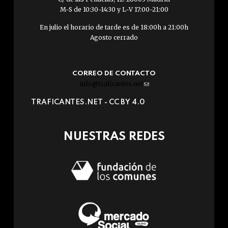
M-S de 10:30-14:30 y L-V 17:00-21:00
En julio el horario de tarde es de 18:00h a 21:00h
Agosto cerrado
CORREO DE CONTACTO
info@traficantes.net
(link
sends
TRAFICANTES.NET -
CC BY 4.0
e-
mail)
NUESTRAS REDES