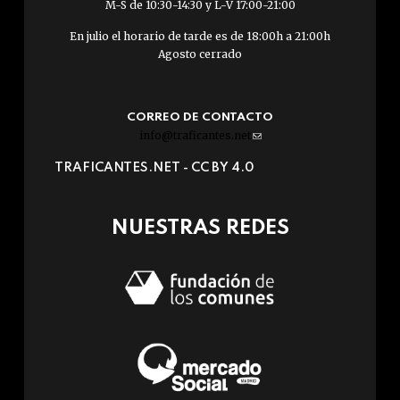
M-S de 10:30-14:30 y L-V 17:00-21:00
En julio el horario de tarde es de 18:00h a 21:00h
Agosto cerrado
CORREO DE CONTACTO
info@traficantes.net
(link
sends
TRAFICANTES.NET -
CC BY 4.0
e-
mail)
NUESTRAS REDES