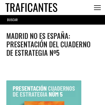
Skip
to
main
SEARCH
content
FORM
MADRID NO ES ESPAÑA:
PRESENTACIÓN DEL CUADERNO
DE ESTRATEGIA Nº5