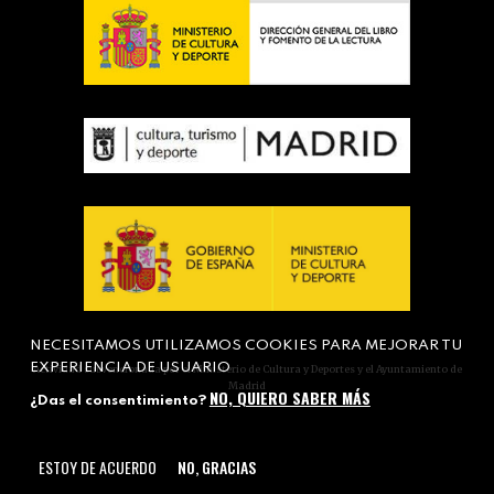
NECESITAMOS UTILIZAMOS COOKIES PARA MEJORAR TU
EXPERIENCIA DE USUARIO
Actividad subvencionada por el Ministerio de Cultura y Deportes y el Ayuntamiento de
Madrid
NO, QUIERO SABER MÁS
¿Das el consentimiento?
ESTOY DE ACUERDO
NO, GRACIAS